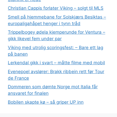
Christian Cappis forlater Viking – solgt til MLS
Smell på hjemmebane for Solskjærs Besiktas –
europaligahåpet henger i tynn tråd
Trippelbogey ødela kjemperunde for Ventura –
gikk likevel fem under par
Viking med utrolig scoringsfest: – Bare ett lag
på banen
Lerkendal gikk i svart – måtte filme med mobil
Evenepoel avslører: Brakk ribbein rett før Tour
de France
Dommeren som dømte Norge mot Italia får
ansvaret for finalen
Bobilen skapte kø – så griper UP inn