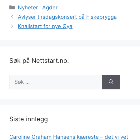
Kategorier
Nyheter i Agder
Avlyser tirsdagskonsert på Fiskebrygga
Knallstart for nye Øya
Søk på Nettstart.no:
Søk
etter:
Siste innlegg
Caroline Graham Hansens kjæreste – det vi vet