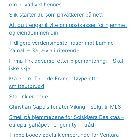
om privatlivet hennes
Slik starter du som privatlærer på nett
Alt du trenger å vite om postkasser for hjemmet
og eiendommen din
Tidligere verdensmester raser mot Lamine
Yamal: – Så jævla irriterende
Firma fikk advarsel etter pipemontering: – Skal
ikke skje
Må endre Tour de France-løype etter
smitteutbrudd
Starlink er nede
Christian Cappis forlater Viking – solgt til MLS
Smell på hjemmebane for Solskjærs Besiktas –
europaligahåpet henger i tynn tråd
Trippelbogey ødela kjemperunde for Ventura –