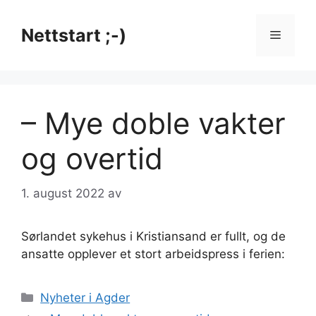
Hopp
til
Nettstart ;-)
Meny
innhold
– Mye doble vakter
og overtid
1. august 2022
av
Sørlandet sykehus i Kristiansand er fullt, og de
ansatte opplever et stort arbeidspress i ferien:
Kategorier
Nyheter i Agder