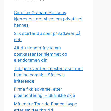
Caroline Graham Hansens
kjæreste – det vi vet om privatlivet
hennes
Slik starter du som privatlærer på
nett
Alt du trenger å vite om
postkasser for hjemmet og
eiendommen din
Tidligere verdensmester raser mot
Lamine Yamal: – Så jævla
irriterende
Firma fikk advarsel etter
pipemontering: – Skal ikke skje
Må endre Tour de France-løype
etter smitteutbrudd