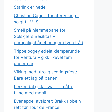
Starlink er nede
Christian Cappis forlater Viking –
solgt til MLS
Smell på hjemmebane for
Solskjærs Besiktas –
europaligahåpet henger i tynn tråd
Trippelbogey ødela kjemperunde
for Ventura – gikk likevel fem
under par
Viking med utrolig scoringsfest: –
Bare ett lag på banen
Lerkendal gikk i svart – måtte
filme med mobil
Evenepoel avslører: Brakk ribbein
rett før Tour de France