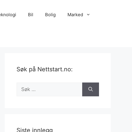
eknologi
Bil
Bolig
Marked
Søk på Nettstart.no:
Søk
etter:
Siste innlegg