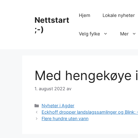
Hopp
til
Hjem
Lokale nyheter
Nettstart
innhold
;-)
Velg fylke
Mer
Med hengekøye i
1. august 2022
av
Kategorier
Nyheter i Agder
Eckhoff dropper landslagssamlinger og Blink: – 
Flere hundre uten vann