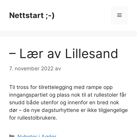
Hopp
til
Nettstart ;-)
Meny
innhold
– Lær av Lillesand
7. november 2022
av
Til tross for tilrettelegging med rampe opp
inngangspartiet og plass nok til at rullestoler får
snudd både utenfor og innenfor en bred nok
dør – de nye dagsturhyttene er ikke tilgjengelige
for rullestolbrukere.
Kategorier
Nyheter i Agder