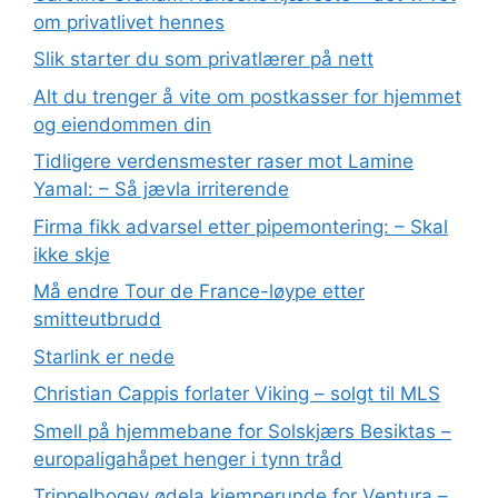
om privatlivet hennes
Slik starter du som privatlærer på nett
Alt du trenger å vite om postkasser for hjemmet
og eiendommen din
Tidligere verdensmester raser mot Lamine
Yamal: – Så jævla irriterende
Firma fikk advarsel etter pipemontering: – Skal
ikke skje
Må endre Tour de France-løype etter
smitteutbrudd
Starlink er nede
Christian Cappis forlater Viking – solgt til MLS
Smell på hjemmebane for Solskjærs Besiktas –
europaligahåpet henger i tynn tråd
Trippelbogey ødela kjemperunde for Ventura –