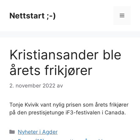
Hopp
til
Nettstart ;-)
Meny
innhold
Kristiansander ble
årets frikjører
2. november 2022
av
Tonje Kvivik vant nylig prisen som årets frikjører
på den prestisjetunge iF3-festivalen i Canada.
Kategorier
Nyheter i Agder