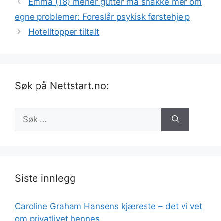
Emma (18) mener gutter må snakke mer om
egne problemer: Foreslår psykisk førstehjelp
Hotelltopper tiltalt
Søk på Nettstart.no:
Søk
etter:
Siste innlegg
Caroline Graham Hansens kjæreste – det vi vet
om privatlivet hennes