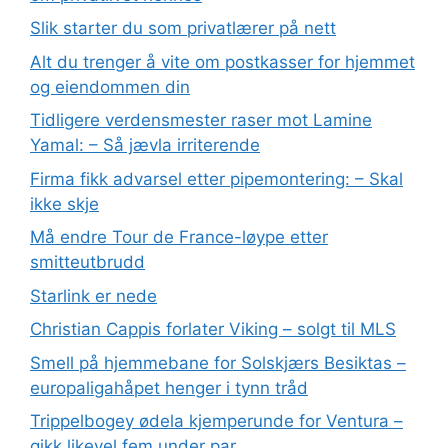
Slik starter du som privatlærer på nett
Alt du trenger å vite om postkasser for hjemmet
og eiendommen din
Tidligere verdensmester raser mot Lamine
Yamal: – Så jævla irriterende
Firma fikk advarsel etter pipemontering: – Skal
ikke skje
Må endre Tour de France-løype etter
smitteutbrudd
Starlink er nede
Christian Cappis forlater Viking – solgt til MLS
Smell på hjemmebane for Solskjærs Besiktas –
europaligahåpet henger i tynn tråd
Trippelbogey ødela kjemperunde for Ventura –
gikk likevel fem under par