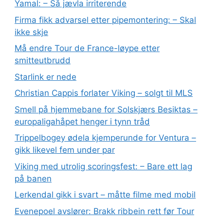
Yamal: – Så jævla irriterende
Firma fikk advarsel etter pipemontering: – Skal
ikke skje
Må endre Tour de France-løype etter
smitteutbrudd
Starlink er nede
Christian Cappis forlater Viking – solgt til MLS
Smell på hjemmebane for Solskjærs Besiktas –
europaligahåpet henger i tynn tråd
Trippelbogey ødela kjemperunde for Ventura –
gikk likevel fem under par
Viking med utrolig scoringsfest: – Bare ett lag
på banen
Lerkendal gikk i svart – måtte filme med mobil
Evenepoel avslører: Brakk ribbein rett før Tour