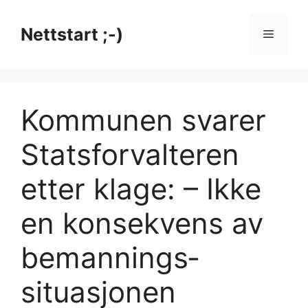
Hopp
til
Nettstart ;-)
Meny
innhold
Kommunen svarer
Statsforvalteren
etter klage: – Ikke
en konsekvens av
bemannings­
situasjonen