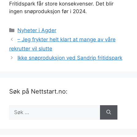
Fritidspark får store konsekvenser. Det blir
ingen snøproduksjon før i 2024.
Kategorier
Nyheter i Agder
– Jeg frykter helt klart at mange av våre
rekrutter vil slutte
Ikke snøproduksjon ved Sandrip fritidspark
Søk på Nettstart.no:
Søk
etter: