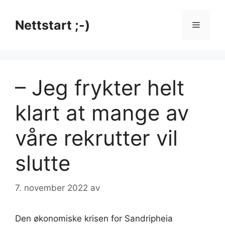
Hopp
til
Nettstart ;-)
Meny
innhold
– Jeg frykter helt
klart at mange av
våre rekrutter vil
slutte
7. november 2022
av
Den økonomiske krisen for Sandripheia