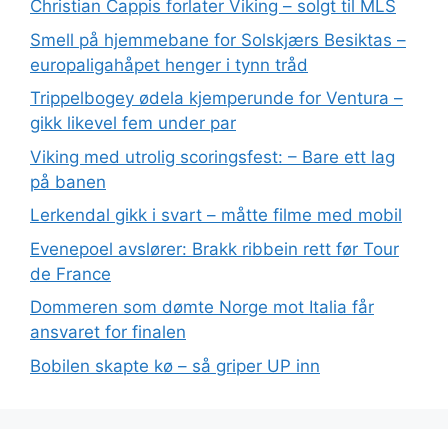
Christian Cappis forlater Viking – solgt til MLS
Smell på hjemmebane for Solskjærs Besiktas –
europaligahåpet henger i tynn tråd
Trippelbogey ødela kjemperunde for Ventura –
gikk likevel fem under par
Viking med utrolig scoringsfest: – Bare ett lag
på banen
Lerkendal gikk i svart – måtte filme med mobil
Evenepoel avslører: Brakk ribbein rett før Tour
de France
Dommeren som dømte Norge mot Italia får
ansvaret for finalen
Bobilen skapte kø – så griper UP inn