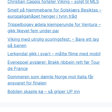
Christian Cappis forlater Viking – solgt til MLS
Smell på hjemmebane for Solskjærs Besiktas –
europaligahåpet henger i tynn tråd
Trippelbogey ødela kjemperunde for Ventura –
gikk likevel fem under par
Viking med utrolig scoringsfest: – Bare ett lag
på banen
Lerkendal gikk i svart – måtte filme med mobil
Evenepoel avslører: Brakk ribbein rett før Tour
de France
Dommeren som dømte Norge mot Italia får
ansvaret for finalen
Bobilen skapte kø – så griper UP inn