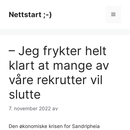
Hopp
til
Nettstart ;-)
Meny
innhold
– Jeg frykter helt
klart at mange av
våre rekrutter vil
slutte
7. november 2022
av
Den økonomiske krisen for Sandripheia