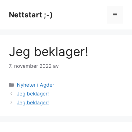
Hopp
til
Nettstart ;-)
Meny
innhold
Jeg beklager!
7. november 2022
av
Kategorier
Nyheter i Agder
Jeg beklager!
Jeg beklager!