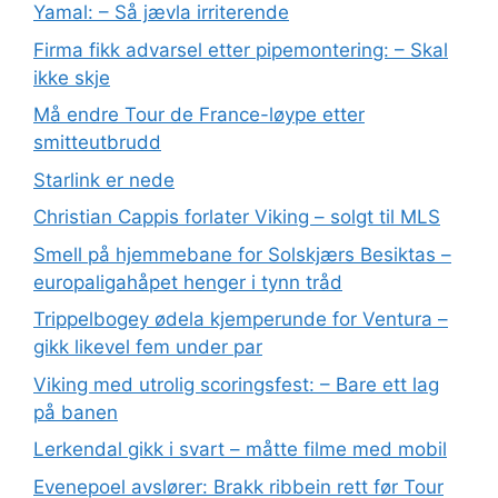
Yamal: – Så jævla irriterende
Firma fikk advarsel etter pipemontering: – Skal
ikke skje
Må endre Tour de France-løype etter
smitteutbrudd
Starlink er nede
Christian Cappis forlater Viking – solgt til MLS
Smell på hjemmebane for Solskjærs Besiktas –
europaligahåpet henger i tynn tråd
Trippelbogey ødela kjemperunde for Ventura –
gikk likevel fem under par
Viking med utrolig scoringsfest: – Bare ett lag
på banen
Lerkendal gikk i svart – måtte filme med mobil
Evenepoel avslører: Brakk ribbein rett før Tour