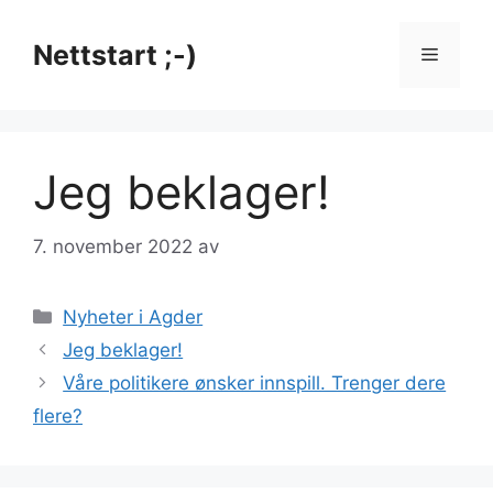
Hopp
til
Nettstart ;-)
Meny
innhold
Jeg beklager!
7. november 2022
av
Kategorier
Nyheter i Agder
Jeg beklager!
Våre politikere ønsker innspill. Trenger dere
flere?