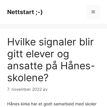
Hopp
til
Nettstart ;-)
Meny
innhold
Hvilke signaler blir
gitt elever og
ansatte på Hånes-
skolene?
7. november 2022
av
Hånes kirke har et godt samarbeid med skoler