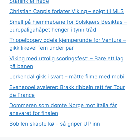
Starlink er nede
Christian Cappis forlater Viking – solgt til MLS
Smell på hjemmebane for Solskjærs Besiktas –
europaligahåpet henger i tynn tråd
Trippelbogey ødela kjemperunde for Ventura –
gikk likevel fem under par
Viking med utrolig scoringsfest: – Bare ett lag
på banen
Lerkendal gikk i svart – måtte filme med mobil
Evenepoel avslører: Brakk ribbein rett før Tour
de France
Dommeren som dømte Norge mot Italia får
ansvaret for finalen
Bobilen skapte kø – så griper UP inn