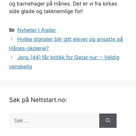
og barnehager på Hånes. Det er vi fra kirkas
side glade og takknemlige for!
Kategorier
Nyheter i Agder
Hvilke signaler blir gitt elever og ansatte på
Hånes-skolene?
Jens (44) får kritikk for Qatar-tur: – Veldig
vanskelig
Søk på Nettstart.no:
Søk
etter: