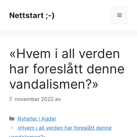
Hopp
til
Nettstart ;-)
Meny
innhold
«Hvem i all verden
har foreslått denne
vandalismen?»
7. november 2022
av
Kategorier
Nyheter i Agder
«Hvem i all verden har foreslått denne
vandalismen?»