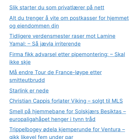
Slik starter du som privatlærer på nett
Alt du trenger å vite om postkasser for hjemmet
og eiendommen din
Tidligere verdensmester raser mot Lamine
Yamal: – Så jævla irriterende
Firma fikk advarsel etter pipemontering: – Skal
ikke skje
Må endre Tour de France-løype etter
smitteutbrudd
Starlink er nede
Christian Cappis forlater Viking – solgt til MLS
Smell på hjemmebane for Solskjærs Besiktas –
europaligahåpet henger i tynn tråd
Trippelbogey ødela kjemperunde for Ventura –
gikk likevel fem under par