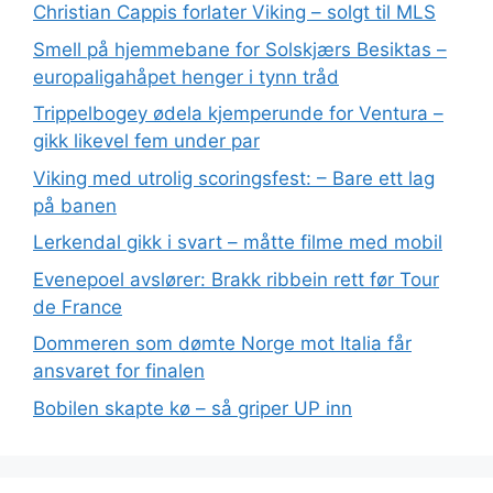
Christian Cappis forlater Viking – solgt til MLS
Smell på hjemmebane for Solskjærs Besiktas –
europaligahåpet henger i tynn tråd
Trippelbogey ødela kjemperunde for Ventura –
gikk likevel fem under par
Viking med utrolig scoringsfest: – Bare ett lag
på banen
Lerkendal gikk i svart – måtte filme med mobil
Evenepoel avslører: Brakk ribbein rett før Tour
de France
Dommeren som dømte Norge mot Italia får
ansvaret for finalen
Bobilen skapte kø – så griper UP inn