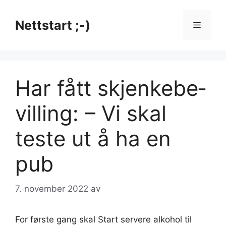
Hopp
til
Nettstart ;-)
Meny
innhold
Har fått skjen­kebe­
villing: – Vi skal
teste ut å ha en
pub
7. november 2022
av
For første gang skal Start servere alkohol til