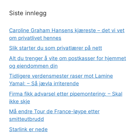
Siste innlegg
Caroline Graham Hansens kjæreste – det vi vet
om privatlivet hennes
Slik starter du som privatlærer på nett
Alt du trenger å vite om postkasser for hjemmet
og eiendommen din
Tidligere verdensmester raser mot Lamine
Yamal: – Så jævla irriterende
Firma fikk advarsel etter pipemontering: – Skal
ikke skje
Må endre Tour de France-løype etter
smitteutbrudd
Starlink er nede