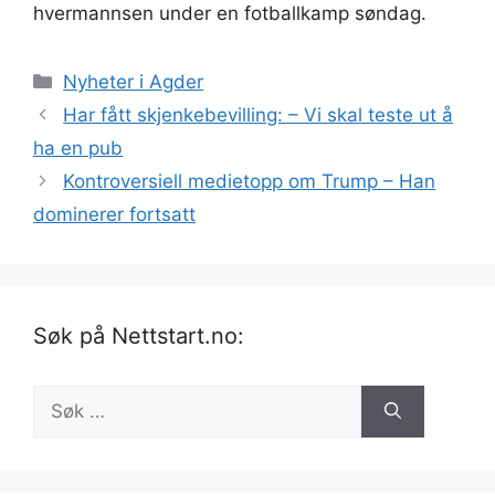
hvermannsen under en fotballkamp søndag.
Kategorier
Nyheter i Agder
Har fått skjen­kebe­villing: – Vi skal teste ut å
ha en pub
Kontroversiell medietopp om Trump – Han
dominerer fortsatt
Søk på Nettstart.no:
Søk
etter: