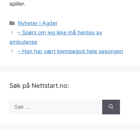
spiller.
Kategorier
Nyheter i Agder
– Spørs om jeg ikke må hentes av
ambulanse
– Han har vært kjempegod hele sesongen
Søk på Nettstart.no:
Søk
etter: