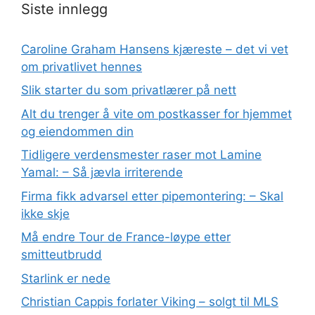
Siste innlegg
Caroline Graham Hansens kjæreste – det vi vet
om privatlivet hennes
Slik starter du som privatlærer på nett
Alt du trenger å vite om postkasser for hjemmet
og eiendommen din
Tidligere verdensmester raser mot Lamine
Yamal: – Så jævla irriterende
Firma fikk advarsel etter pipemontering: – Skal
ikke skje
Må endre Tour de France-løype etter
smitteutbrudd
Starlink er nede
Christian Cappis forlater Viking – solgt til MLS