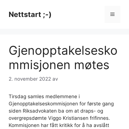
Hopp
til
Nettstart ;-)
Meny
innhold
Gjenopptakelsesko
mmisjonen møtes
2. november 2022
av
Tirsdag samles medlemmene i
Gjenopptakelseskommisjonen for første gang
siden Riksadvokaten ba om at draps- og
overgrepsdømte Viggo Kristiansen frifinnes.
Kommisjonen har fått kritikk for å ha avslått