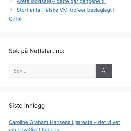
Årets loddsalg – dette går pengene til
Stort antall falske VM-trofeer beslaglagt i
Qatar
Søk på Nettstart.no:
Søk
etter:
Siste innlegg
Caroline Graham Hansens kjæreste – det vi vet
om privatlivet hennes