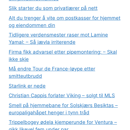
Slik starter du som privatlærer på nett
Alt du trenger å vite om postkasser for hjemmet
og eiendommen din
Tidligere verdensmester raser mot Lamine
Yamal: – Så jævla irriterende
Firma fikk advarsel etter pipemontering: – Skal
ikke skje
Må endre Tour de France-løype etter
smitteutbrudd
Starlink er nede
Christian Cappis forlater Viking – solgt til MLS
Smell på hjemmebane for Solskjærs Besiktas –
europaligahåpet henger i tynn tråd
Trippelbogey ødela kjemperunde for Ventura –
gikk likevel fem under par