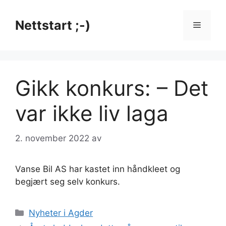
Hopp
til
Nettstart ;-)
Meny
innhold
Gikk konkurs: – Det
var ikke liv laga
2. november 2022
av
Vanse Bil AS har kastet inn håndkleet og
begjært seg selv konkurs.
Kategorier
Nyheter i Agder