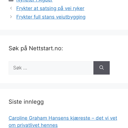
Frykter at satsing på vei ryker
Frykter full stans veiutbygging
Søk på Nettstart.no:
Søk
etter:
Siste innlegg
Caroline Graham Hansens kjæreste – det vi vet
om privatlivet hennes