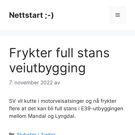
Hopp
til
Nettstart ;-)
Meny
innhold
Frykter full stans
veiutbygging
7. november 2022
av
SV vil kutte i motorveisatsinger og nå frykter
flere at det kan bli full stans i E39-utbyggingen
mellom Mandal og Lyngdal.
Kategorier
Nyheter i Agder