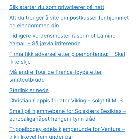
Slik starter du som privatlærer på nett
Alt du trenger å vite om postkasser for hjemmet
og eiendommen din
Tidligere verdensmester raser mot Lamine
Yamal: – Så jævla irriterende
Firma fikk advarsel etter pipemontering: – Skal
ikke skje
Må endre Tour de France-løype etter
smitteutbrudd
Starlink er nede
Christian Cappis forlater Viking – solgt til MLS
Smell på hjemmebane for Solskjærs Besiktas –
europaligahåpet henger i tynn tråd
Trippelbogey ødela kjemperunde for Ventura –
gikk likevel fem under par