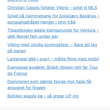
Christian Cappis forlater Viking – solgt til MLS
Smell på hjemmebane for Solskjærs Besiktas –
europaligahåpet henger i tynn tråd
Trippelbogey ødela kjemperunde for Ventura –
gikk likevel fem under par
Viking med utrolig scoringsfest: – Bare ett lag
på banen
Lerkendal gikk i svart – måtte filme med mobil
Evenepoel avslører: Brakk ribbein rett før Tour
de France
Dommeren som dømte Norge mot Italia får
ansvaret for finalen
Bobilen skapte kø – så griper UP inn