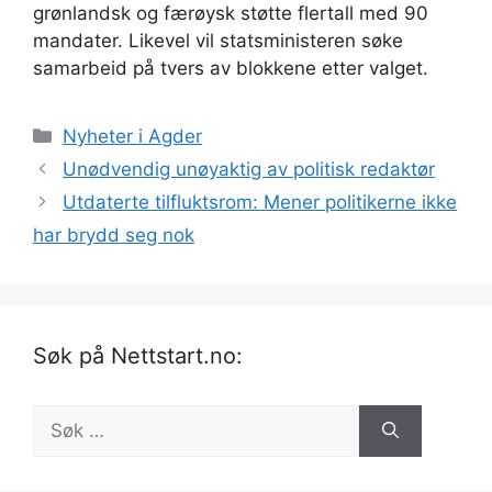
grønlandsk og færøysk støtte flertall med 90
mandater. Likevel vil statsministeren søke
samarbeid på tvers av blokkene etter valget.
Kategorier
Nyheter i Agder
Unødvendig unøyaktig av politisk redaktør
Utdaterte tilfluktsrom: Mener politikerne ikke
har brydd seg nok
Søk på Nettstart.no:
Søk
etter: