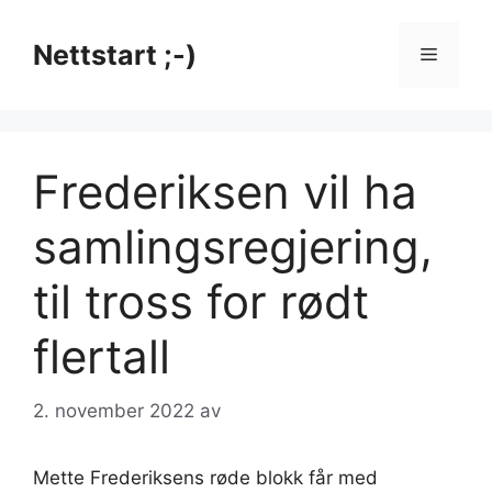
Hopp
til
Nettstart ;-)
Meny
innhold
Frederiksen vil ha
samlingsregjering,
til tross for rødt
flertall
2. november 2022
av
Mette Frederiksens røde blokk får med