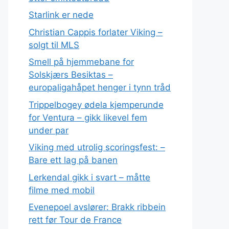
Starlink er nede
Christian Cappis forlater Viking –
solgt til MLS
Smell på hjemmebane for
Solskjærs Besiktas –
europaligahåpet henger i tynn tråd
Trippelbogey ødela kjemperunde
for Ventura – gikk likevel fem
under par
Viking med utrolig scoringsfest: –
Bare ett lag på banen
Lerkendal gikk i svart – måtte
filme med mobil
Evenepoel avslører: Brakk ribbein
rett før Tour de France