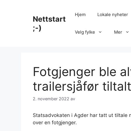
Hopp
til
Hjem
Lokale nyheter
Nettstart
innhold
;-)
Velg fylke
Mer
Fotgjenger ble al
trailer­sjåfør tiltal
2. november 2022
av
Statsadvokaten i Agder har tatt ut tiltale 
over en fotgjenger.