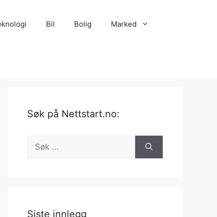
eknologi
Bil
Bolig
Marked
Søk på Nettstart.no:
Søk
etter:
Siste innlegg