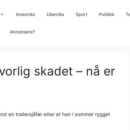
Innenriks
Utenriks
Sport
Politikk
T
Annonsere?
vorlig skadet – nå er
t
mot en trailersjåfør etter at han i sommer rygget