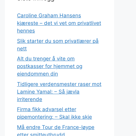
Caroline Graham Hansens
kjæreste – det vi vet om privatlivet
hennes
Slik starter du som privatlærer på
nett
Alt du trenger å vite om
postkasser for hjemmet og
eiendommen din
Tidligere verdensmester raser mot
Lamine Yamal: – Så jævla
irriterende
Firma fikk advarsel etter
pipemontering: – Skal ikke skje
Må endre Tour de France-løype
etter smitteutbrudd