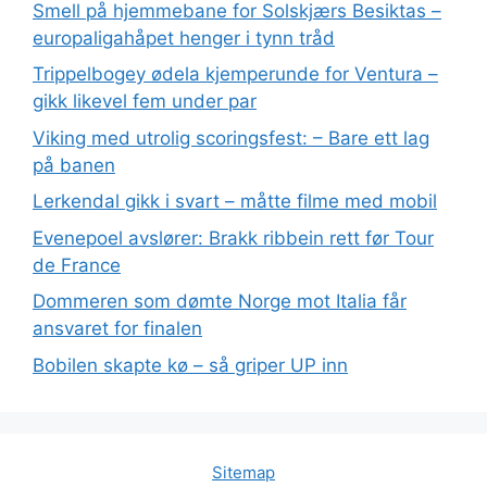
Smell på hjemmebane for Solskjærs Besiktas –
europaligahåpet henger i tynn tråd
Trippelbogey ødela kjemperunde for Ventura –
gikk likevel fem under par
Viking med utrolig scoringsfest: – Bare ett lag
på banen
Lerkendal gikk i svart – måtte filme med mobil
Evenepoel avslører: Brakk ribbein rett før Tour
de France
Dommeren som dømte Norge mot Italia får
ansvaret for finalen
Bobilen skapte kø – så griper UP inn
Sitemap