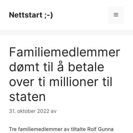
Hopp
til
Nettstart ;-)
Meny
innhold
Fami­liemed­lemmer
dømt til å betale
over ti millioner til
staten
31. oktober 2022
av
Tre familiemedlemmer av tiltalte Rolf Gunna