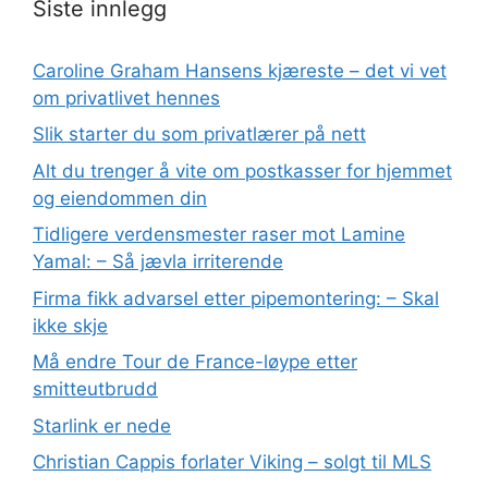
Siste innlegg
Caroline Graham Hansens kjæreste – det vi vet
om privatlivet hennes
Slik starter du som privatlærer på nett
Alt du trenger å vite om postkasser for hjemmet
og eiendommen din
Tidligere verdensmester raser mot Lamine
Yamal: – Så jævla irriterende
Firma fikk advarsel etter pipemontering: – Skal
ikke skje
Må endre Tour de France-løype etter
smitteutbrudd
Starlink er nede
Christian Cappis forlater Viking – solgt til MLS