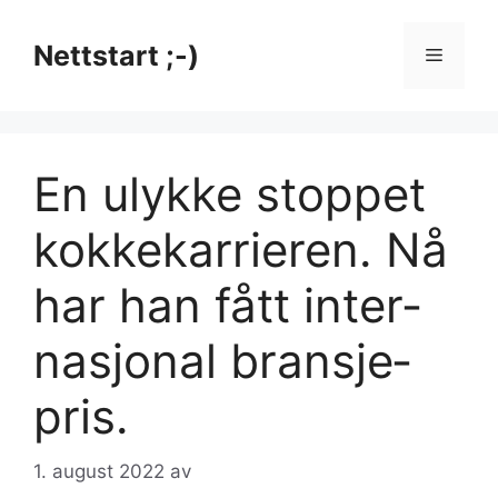
Hopp
til
Nettstart ;-)
Meny
innhold
En ulykke stop­pet
kokke­kar­rie­ren. Nå
har han fått inter­
nasjo­nal bran­sje­
pris.
1. august 2022
av