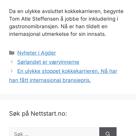
Da en ulykke avsluttet kokkekarrieren, begynte
Tom Atle Steffensen å jobbe for inkludering i
gastronomibransjen. Nå er han tildelt en
internasjonal utmerkelse for sin innsats.
Kategorier
Nyheter i Agder
Sørlandet er værvinnerne
En ulykke stop­pet kokke­kar­rie­ren. Nå har
han fått inter­nasjo­nal bran­sje­pris.
Søk på Nettstart.no:
Søk