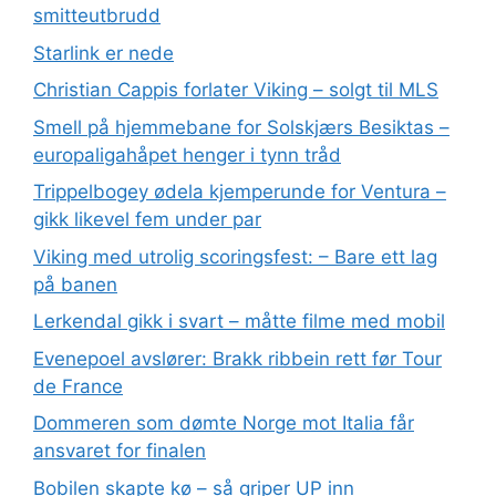
smitteutbrudd
Starlink er nede
Christian Cappis forlater Viking – solgt til MLS
Smell på hjemmebane for Solskjærs Besiktas –
europaligahåpet henger i tynn tråd
Trippelbogey ødela kjemperunde for Ventura –
gikk likevel fem under par
Viking med utrolig scoringsfest: – Bare ett lag
på banen
Lerkendal gikk i svart – måtte filme med mobil
Evenepoel avslører: Brakk ribbein rett før Tour
de France
Dommeren som dømte Norge mot Italia får
ansvaret for finalen
Bobilen skapte kø – så griper UP inn