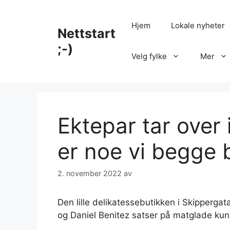
Hopp
til
Hjem
Lokale nyheter
Nettstart
innhold
;-)
Velg fylke
Mer
Ektepar tar over 
er noe vi begge 
2. november 2022
av
Den lille delikatessebutikken i Skippergata
og Daniel Benitez satser på matglade kund