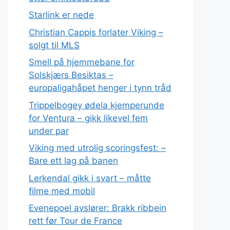
Starlink er nede
Christian Cappis forlater Viking –
solgt til MLS
Smell på hjemmebane for
Solskjærs Besiktas –
europaligahåpet henger i tynn tråd
Trippelbogey ødela kjemperunde
for Ventura – gikk likevel fem
under par
Viking med utrolig scoringsfest: –
Bare ett lag på banen
Lerkendal gikk i svart – måtte
filme med mobil
Evenepoel avslører: Brakk ribbein
rett før Tour de France