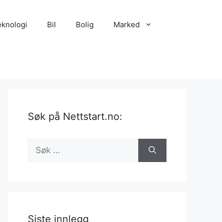
eknologi
Bil
Bolig
Marked
Søk på Nettstart.no:
Søk
etter:
Siste innlegg