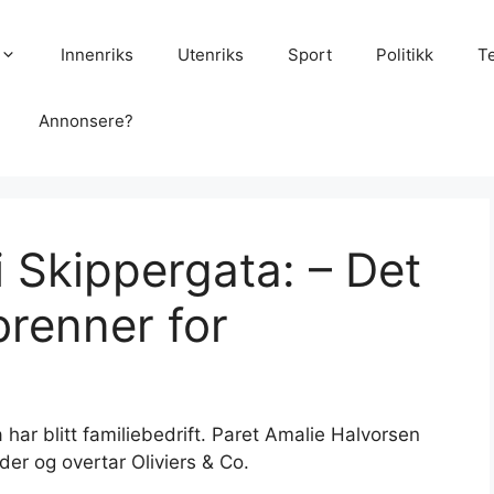
Innenriks
Utenriks
Sport
Politikk
T
Annonsere?
i Skipper­gata: – Det
brenner for
 har blitt familiebedrift. Paret Amalie Halvorsen
er og overtar Oliviers & Co.