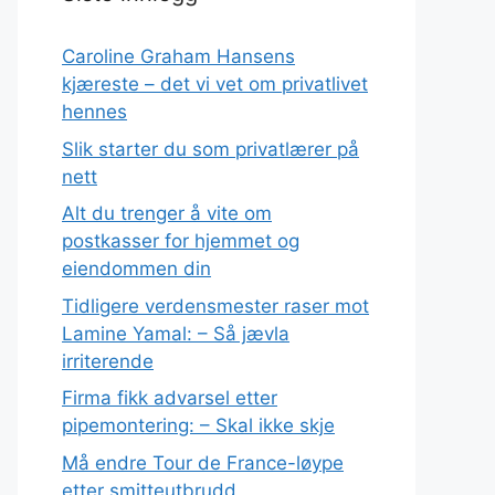
Caroline Graham Hansens
kjæreste – det vi vet om privatlivet
hennes
Slik starter du som privatlærer på
nett
Alt du trenger å vite om
postkasser for hjemmet og
eiendommen din
Tidligere verdensmester raser mot
Lamine Yamal: – Så jævla
irriterende
Firma fikk advarsel etter
pipemontering: – Skal ikke skje
Må endre Tour de France-løype
etter smitteutbrudd