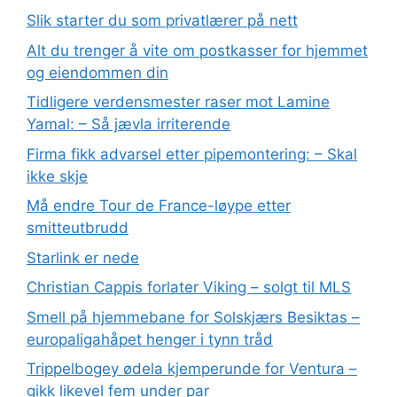
Slik starter du som privatlærer på nett
Alt du trenger å vite om postkasser for hjemmet
og eiendommen din
Tidligere verdensmester raser mot Lamine
Yamal: – Så jævla irriterende
Firma fikk advarsel etter pipemontering: – Skal
ikke skje
Må endre Tour de France-løype etter
smitteutbrudd
Starlink er nede
Christian Cappis forlater Viking – solgt til MLS
Smell på hjemmebane for Solskjærs Besiktas –
europaligahåpet henger i tynn tråd
Trippelbogey ødela kjemperunde for Ventura –
gikk likevel fem under par