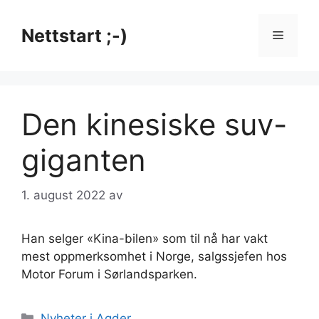
Hopp
til
Nettstart ;-)
Meny
innhold
Den kinesiske suv-
giganten
1. august 2022
av
Han selger «Kina-bilen» som til nå har vakt
mest oppmerksomhet i Norge, salgssjefen hos
Motor Forum i Sørlandsparken.
Kategorier
Nyheter i Agder