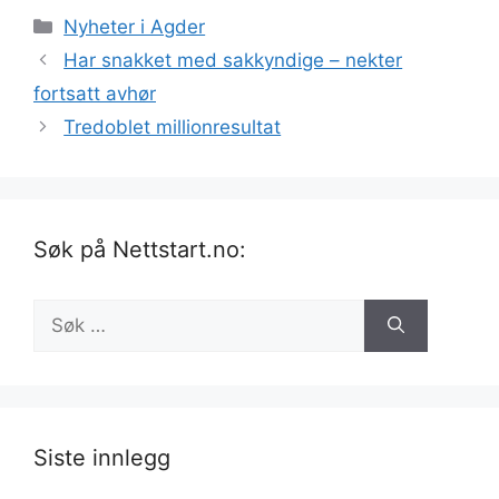
Kategorier
Nyheter i Agder
Har snakket med sakkyndige – nekter
fortsatt avhør
Tredoblet millionresultat
Søk på Nettstart.no:
Søk
etter:
Siste innlegg