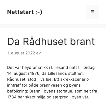
Hopp
til
Nettstart ;-)
Meny
innhold
Da Rådhuset brant
1. august 2022
av
Det var høydramatikk i Lillesand natt til lørdag
14. august i 1976, da Lillesands stolthet,
Rådhuset, stod i lys lue. Ett skrekkscenario
inntraff for både brannvesen og byens
befolkning: Brann i byens storstue, som helt fra
1734 har skapt miljø og særpreg i byen vår.