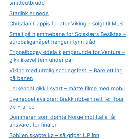
smitteutbrudd
Starlink er nede
Christian Cappis forlater Viking – solgt til MLS
Smell på hjemmebane for Solskjærs Besiktas –
europaligahåpet henger i tynn tråd
Trippelbogey ødela kjemperunde for Ventura –
gikk likevel fem under par
Viking med utrolig scoringsfest: – Bare ett lag
på banen
Lerkendal gikk i svart – måtte filme med mobil
Evenepoel avslører: Brakk ribbein rett før Tour
de France
Dommeren som dømte Norge mot Italia får
ansvaret for finalen
Bobilen skapte kø – så griper UP inn