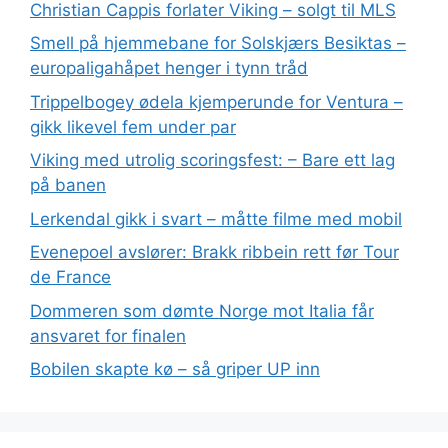
Christian Cappis forlater Viking – solgt til MLS
Smell på hjemmebane for Solskjærs Besiktas –
europaligahåpet henger i tynn tråd
Trippelbogey ødela kjemperunde for Ventura –
gikk likevel fem under par
Viking med utrolig scoringsfest: – Bare ett lag
på banen
Lerkendal gikk i svart – måtte filme med mobil
Evenepoel avslører: Brakk ribbein rett før Tour
de France
Dommeren som dømte Norge mot Italia får
ansvaret for finalen
Bobilen skapte kø – så griper UP inn