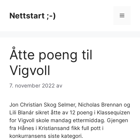
Hopp
til
Nettstart ;-)
Meny
innhold
Åtte poeng til
Vigvoll
7. november 2022
av
Jon Christian Skog Selmer, Nicholas Brennan og
Lili Blanár sikret åtte av 12 poeng i Klassequizen
for Vigvoll skole mandag ettermiddag. Gjengen
fra Hånes i Kristiansand fikk full pott i
konkurransens siste kategori.