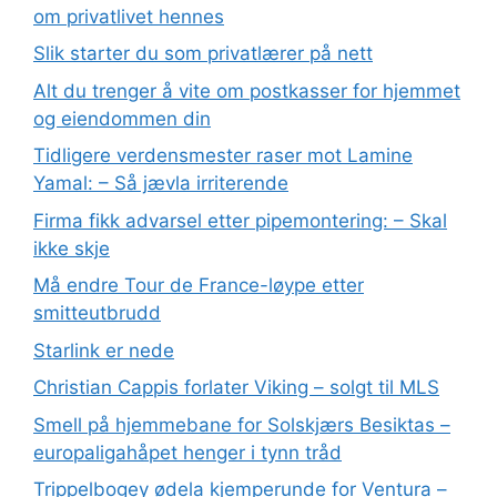
om privatlivet hennes
Slik starter du som privatlærer på nett
Alt du trenger å vite om postkasser for hjemmet
og eiendommen din
Tidligere verdensmester raser mot Lamine
Yamal: – Så jævla irriterende
Firma fikk advarsel etter pipemontering: – Skal
ikke skje
Må endre Tour de France-løype etter
smitteutbrudd
Starlink er nede
Christian Cappis forlater Viking – solgt til MLS
Smell på hjemmebane for Solskjærs Besiktas –
europaligahåpet henger i tynn tråd
Trippelbogey ødela kjemperunde for Ventura –