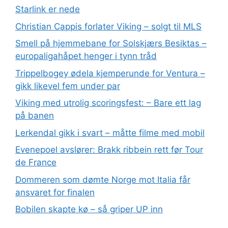
Starlink er nede
Christian Cappis forlater Viking – solgt til MLS
Smell på hjemmebane for Solskjærs Besiktas –
europaligahåpet henger i tynn tråd
Trippelbogey ødela kjemperunde for Ventura –
gikk likevel fem under par
Viking med utrolig scoringsfest: – Bare ett lag
på banen
Lerkendal gikk i svart – måtte filme med mobil
Evenepoel avslører: Brakk ribbein rett før Tour
de France
Dommeren som dømte Norge mot Italia får
ansvaret for finalen
Bobilen skapte kø – så griper UP inn