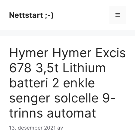
Hopp
til
Nettstart ;-)
Meny
innhold
Hymer Hymer Excis
678 3,5t Lithium
batteri 2 enkle
senger solcelle 9-
trinns automat
13. desember 2021
av