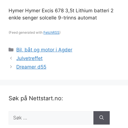
Hymer Hymer Excis 678 3,5t Lithium batteri 2
enkle senger solcelle 9-trinns automat
(Feed generated with
FetchRSS
)
Kategorier
Bil, båt og motor i Agder
Julvetreffet
Dreamer d55
Søk på Nettstart.no:
Søk
etter: