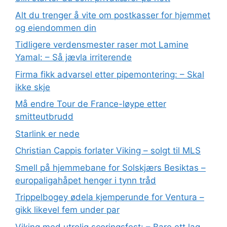
Alt du trenger å vite om postkasser for hjemmet
og eiendommen din
Tidligere verdensmester raser mot Lamine
Yamal: – Så jævla irriterende
Firma fikk advarsel etter pipemontering: – Skal
ikke skje
Må endre Tour de France-løype etter
smitteutbrudd
Starlink er nede
Christian Cappis forlater Viking – solgt til MLS
Smell på hjemmebane for Solskjærs Besiktas –
europaligahåpet henger i tynn tråd
Trippelbogey ødela kjemperunde for Ventura –
gikk likevel fem under par
Viking med utrolig scoringsfest: – Bare ett lag